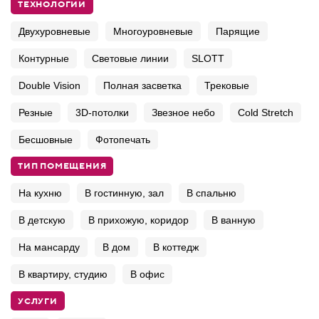
ТЕХНОЛОГИИ
Двухуровневые
Многоуровневые
Парящие
Контурные
Световые линии
SLOTT
Double Vision
Полная засветка
Трековые
Резные
3D-потолки
Звезное небо
Cold Stretch
Бесшовные
Фотопечать
ТИП ПОМЕЩЕНИЯ
На кухню
В гостинную, зал
В спальню
В детскую
В прихожую, коридор
В ванную
На мансарду
В дом
В коттедж
В квартиру, студию
В офис
УСЛУГИ