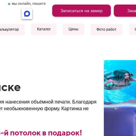
мы онлайн, пишите
Записаться на замер
Зака
Каталог
Цены
алькулятор
Фото работ
мске
ия нанесения объёмной печати. Благодаря
ет необыкновенную форму. Картинка не
й потолок в подарок!