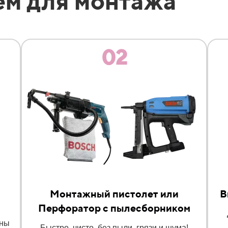
ем для монтажа
02
Монтажный пистолет или
В
Перфоратор с пылесборником
оны
Быстро, чисто, без пыли, грязи и шума!