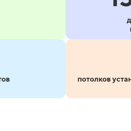
тов
потолков уста