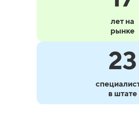
лет на
рынке
23
специалис
в штате